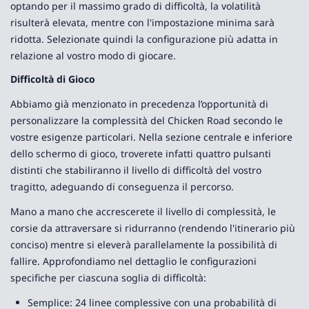
optando per il massimo grado di difficoltà, la volatilità
risulterà elevata, mentre con l'impostazione minima sarà
ridotta. Selezionate quindi la configurazione più adatta in
relazione al vostro modo di giocare.
Difficoltà di Gioco
Abbiamo già menzionato in precedenza l’opportunità di
personalizzare la complessità del Chicken Road secondo le
vostre esigenze particolari. Nella sezione centrale e inferiore
dello schermo di gioco, troverete infatti quattro pulsanti
distinti che stabiliranno il livello di difficoltà del vostro
tragitto, adeguando di conseguenza il percorso.
Mano a mano che accrescerete il livello di complessità, le
corsie da attraversare si ridurranno (rendendo l'itinerario più
conciso) mentre si eleverà parallelamente la possibilità di
fallire. Approfondiamo nel dettaglio le configurazioni
specifiche per ciascuna soglia di difficoltà:
Semplice: 24 linee complessive con una probabilità di