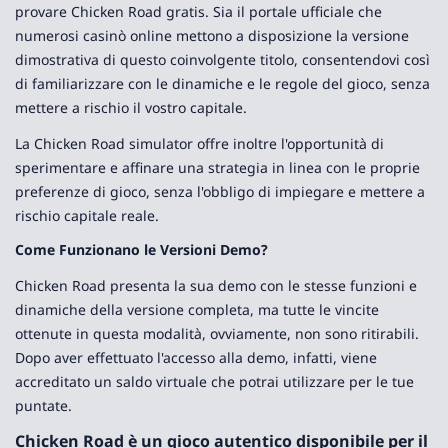
provare Chicken Road gratis. Sia il portale ufficiale che
numerosi casinò online mettono a disposizione la versione
dimostrativa di questo coinvolgente titolo, consentendovi così
di familiarizzare con le dinamiche e le regole del gioco, senza
mettere a rischio il vostro capitale.
La Chicken Road simulator offre inoltre l'opportunità di
sperimentare e affinare una strategia in linea con le proprie
preferenze di gioco, senza l'obbligo di impiegare e mettere a
rischio capitale reale.
Come Funzionano le Versioni Demo?
Chicken Road presenta la sua demo con le stesse funzioni e
dinamiche della versione completa, ma tutte le vincite
ottenute in questa modalità, ovviamente, non sono ritirabili.
Dopo aver effettuato l'accesso alla demo, infatti, viene
accreditato un saldo virtuale che potrai utilizzare per le tue
puntate.
Chicken Road è un gioco autentico disponibile per il