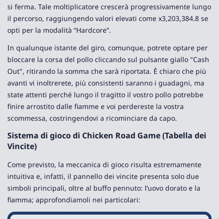
si ferma. Tale moltiplicatore crescerà progressivamente lungo
il percorso, raggiungendo valori elevati come x3,203,384.8 se
opti per la modalità “Hardcore”.
In qualunque istante del giro, comunque, potrete optare per
bloccare la corsa del pollo cliccando sul pulsante giallo "Cash
Out", ritirando la somma che sarà riportata. È chiaro che più
avanti vi inoltrerete, più consistenti saranno i guadagni, ma
state attenti perché lungo il tragitto il vostro pollo potrebbe
finire arrostito dalle fiamme e voi perdereste la vostra
scommessa, costringendovi a ricominciare da capo.
Sistema di gioco di Chicken Road Game (Tabella dei
Vincite)
Come previsto, la meccanica di gioco risulta estremamente
intuitiva e, infatti, il pannello dei vincite presenta solo due
simboli principali, oltre al buffo pennuto: l’uovo dorato e la
fiamma; approfondiamoli nei particolari: