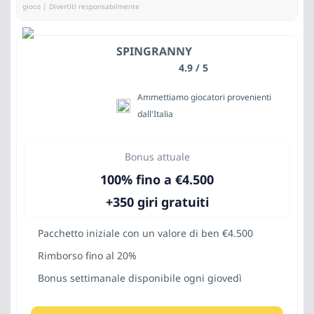
gioco | Divertiti responsabilmente
SPINGRANNY
4.9 / 5
Ammettiamo giocatori provenienti
dall'Italia
Bonus attuale
100% fino a €4.500
+350 giri gratuiti
Pacchetto iniziale con un valore di ben €4.500
Rimborso fino al 20%
Bonus settimanale disponibile ogni giovedì