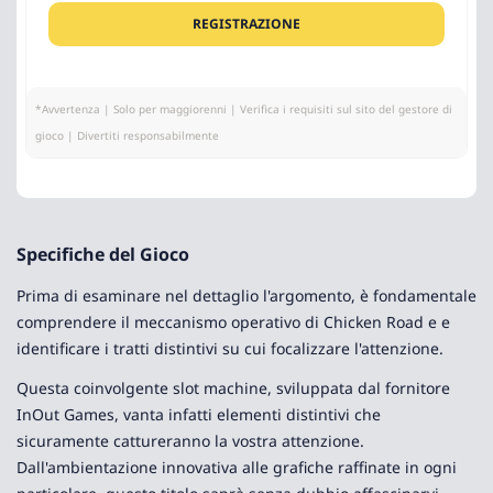
REGISTRAZIONE
*Avvertenza | Solo per maggiorenni | Verifica i requisiti sul sito del gestore di
gioco | Divertiti responsabilmente
Specifiche del Gioco
Prima di esaminare nel dettaglio l'argomento, è fondamentale
comprendere il meccanismo operativo di Chicken Road e e
identificare i tratti distintivi su cui focalizzare l'attenzione.
Questa coinvolgente slot machine, sviluppata dal fornitore
InOut Games, vanta infatti elementi distintivi che
sicuramente cattureranno la vostra attenzione.
Dall'ambientazione innovativa alle grafiche raffinate in ogni