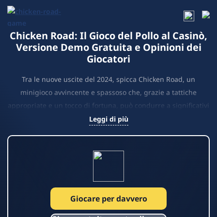
Chicken Road: Il Gioco del Pollo al Casinò,
Versione Demo Gratuita e Opinioni dei
Giocatori
Tra le nuove uscite del 2024, spicca Chicken Road, un
minigioco avvincente e spassoso che, grazie a tattiche
appropriate e un tocco di fortuna, può condurre a significativi
successi. In questa utile guida esaustiva, scoprirai tutto ciò
Leggi di più
che serve per conoscere questo emozionante passatempo.
Giocare per davvero