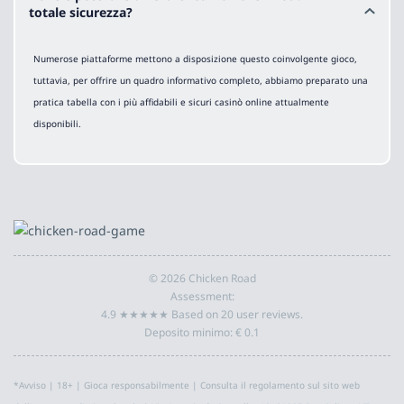
totale sicurezza?
Numerose piattaforme mettono a disposizione questo coinvolgente gioco,
tuttavia, per offrire un quadro informativo completo, abbiamo preparato una
pratica tabella con i più affidabili e sicuri casinò online attualmente
disponibili.
© 2026 Chicken Road
Assessment:
4.9 ★★★★★ Based on 20 user reviews.
Deposito minimo: € 0.1
*Avviso | 18+ | Gioca responsabilmente | Consulta il regolamento sul sito web