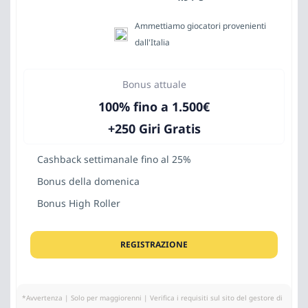
Ammettiamo giocatori provenienti
dall'Italia
Bonus attuale
100% fino a 1.500€
+250 Giri Gratis
Cashback settimanale fino al 25%
Bonus della domenica
Bonus High Roller
REGISTRAZIONE
*Avvertenza | Solo per maggiorenni | Verifica i requisiti sul sito del gestore di