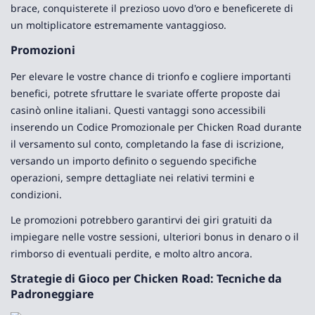
brace, conquisterete il prezioso uovo d'oro e beneficerete di
un moltiplicatore estremamente vantaggioso.
Promozioni
Per elevare le vostre chance di trionfo e cogliere importanti
benefici, potrete sfruttare le svariate offerte proposte dai
casinò online italiani. Questi vantaggi sono accessibili
inserendo un Codice Promozionale per Chicken Road durante
il versamento sul conto, completando la fase di iscrizione,
versando un importo definito o seguendo specifiche
operazioni, sempre dettagliate nei relativi termini e
condizioni.
Le promozioni potrebbero garantirvi dei giri gratuiti da
impiegare nelle vostre sessioni, ulteriori bonus in denaro o il
rimborso di eventuali perdite, e molto altro ancora.
Strategie di Gioco per Chicken Road: Tecniche da
Padroneggiare