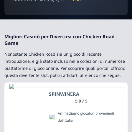
Migliori Casinò per Divertirsi con Chicken Road
Game
Nonostante Chicken Road sia un gioco di recente
introduzione, è già stato incluso nelle collezioni di numerose
piattaforme di gioco online. Per scoprire quali portali offrono
questa divertente slot, potrai affidarti all'elenco che segue.
SPINWINERA
5.0 / 5
Ammettiamo giocatori provenienti
dall'Italia