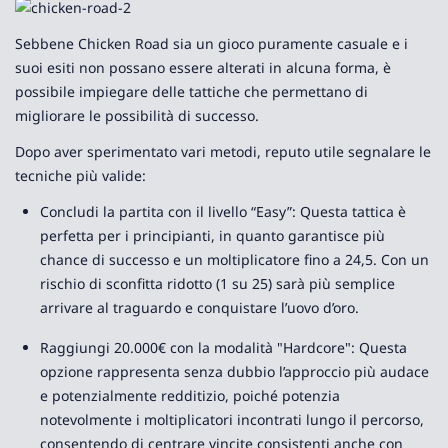
Sebbene Chicken Road sia un gioco puramente casuale e i
suoi esiti non possano essere alterati in alcuna forma, è
possibile impiegare delle tattiche che permettano di
migliorare le possibilità di successo.
Dopo aver sperimentato vari metodi, reputo utile segnalare le
tecniche più valide:
Concludi la partita con il livello “Easy”: Questa tattica è
perfetta per i principianti, in quanto garantisce più
chance di successo e un moltiplicatore fino a 24,5. Con un
rischio di sconfitta ridotto (1 su 25) sarà più semplice
arrivare al traguardo e conquistare l’uovo d’oro.
Raggiungi 20.000€ con la modalità "Hardcore": Questa
opzione rappresenta senza dubbio l’approccio più audace
e potenzialmente redditizio, poiché potenzia
notevolmente i moltiplicatori incontrati lungo il percorso,
consentendo di centrare vincite consistenti anche con