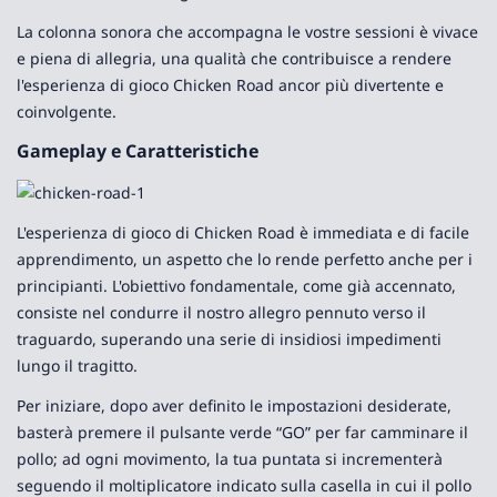
La colonna sonora che accompagna le vostre sessioni è vivace
e piena di allegria, una qualità che contribuisce a rendere
l'esperienza di gioco Chicken Road ancor più divertente e
coinvolgente.
Gameplay e Caratteristiche
L'esperienza di gioco di Chicken Road è immediata e di facile
apprendimento, un aspetto che lo rende perfetto anche per i
principianti. L'obiettivo fondamentale, come già accennato,
consiste nel condurre il nostro allegro pennuto verso il
traguardo, superando una serie di insidiosi impedimenti
lungo il tragitto.
Per iniziare, dopo aver definito le impostazioni desiderate,
basterà premere il pulsante verde “GO” per far camminare il
pollo; ad ogni movimento, la tua puntata si incrementerà
seguendo il moltiplicatore indicato sulla casella in cui il pollo