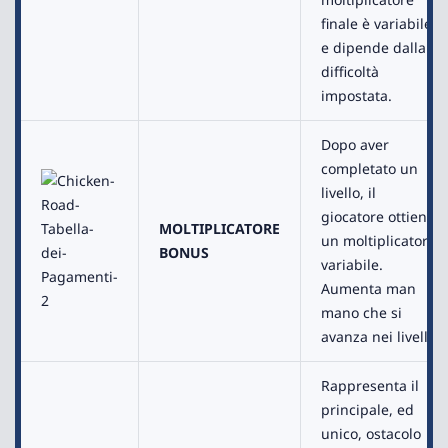
finale è variabile
e dipende dalla
difficoltà
impostata.
Dopo aver
completato un
livello, il
giocatore ottiene
MOLTIPLICATORE
un moltiplicatore
BONUS
variabile.
Aumenta man
mano che si
avanza nei livelli.
Rappresenta il
principale, ed
unico, ostacolo