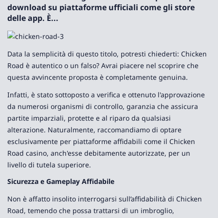
download su piattaforme ufficiali come gli store
delle app. È...
Data la semplicità di questo titolo, potresti chiederti: Chicken
Road è autentico o un falso? Avrai piacere nel scoprire che
questa avvincente proposta è completamente genuina.
Infatti, è stato sottoposto a verifica e ottenuto l'approvazione
da numerosi organismi di controllo, garanzia che assicura
partite imparziali, protette e al riparo da qualsiasi
alterazione. Naturalmente, raccomandiamo di optare
esclusivamente per piattaforme affidabili come il Chicken
Road casino, anch'esse debitamente autorizzate, per un
livello di tutela superiore.
Sicurezza e Gameplay Affidabile
Non è affatto insolito interrogarsi sull’affidabilità di Chicken
Road, temendo che possa trattarsi di un imbroglio,