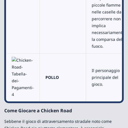
piccole fiamme
nelle caselle da
percorrere non
implica
necessariamente
la comparsa del
fuoco.
Il personaggio
POLLO
principale del
gioco.
Come Giocare a Chicken Road
Sebbene il gioco di attraversamento stradale noto come