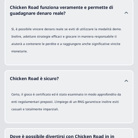
Chicken Road funziona veramente e permette di
guadagnare denaro reale?
Sì, è possibile vincere denaro reale se eviti di utilizzare la modalità demo.
Inoltre, adottare strategie efficaci e giocare in maniera responsabile ti
aiuterà a contenere le perdite e a raggiungere anche significative vincite
monetarie.
Chicken Road è sicuro?
Certo, il gioco è certificato ed è stato esaminato in modo approfondito da
enti regolamentari preposti. L'impiego di un RNG garantisce inoltre esiti
casuali e totalmente imparziali.
Dove è possibile divertirsi con Chicken Road in in