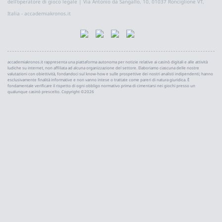
dell'operatore di gioco legale | Via Antonio da Sangallo, 10, 01037 Ronciglione VT,
Italia - accademiakronos.it
accademiakronos.it rappresenta una piattaforma autonoma per notizie relative ai casinò digitali e alle attività
ludiche su internet, non affiliata ad alcuna organizzazione del settore. Elaboriamo ciascuna delle nostre
valutazioni con obiettività, fondandoci sul know-how e sulle prospettive dei nostri analisti indipendenti; hanno
esclusivamente finalità informative e non vanno intese o trattate come pareri di natura giuridica. È
fondamentale verificare il rispetto di ogni obbligo normativo prima di cimentarsi nei giochi presso un
qualunque casinò prescelto. Copyright ©2026